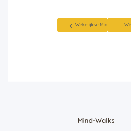
Wekelijkse Mind-Walk
We
Mind-Walks