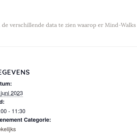
Weekendev
enementen
 de verschillende data te zien waarop er Mind-Walks 
Geef Mind-
Walk
cadeau
EGEVENS
tum:
Mind-Walk
 juni 2023
d:
op verzoek
:00 - 11:30
enement Categorie:
Contact
kelijks