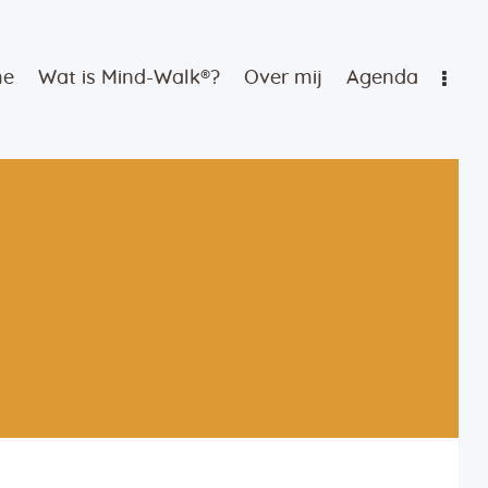
me
Wat is Mind-Walk®?
Over mij
Agenda