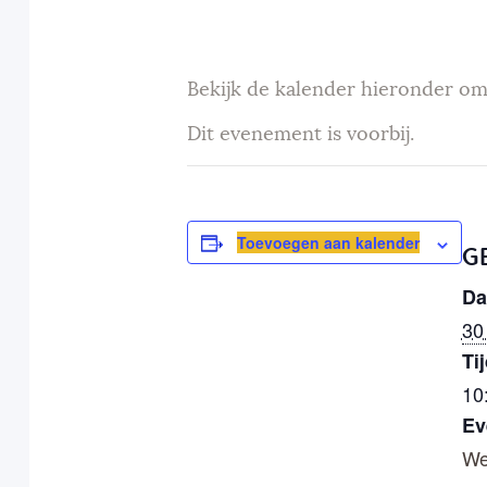
Bekijk de kalender hieronder om
Dit evenement is voorbij.
Toevoegen aan kalender
G
Da
30
Tij
10
Ev
We