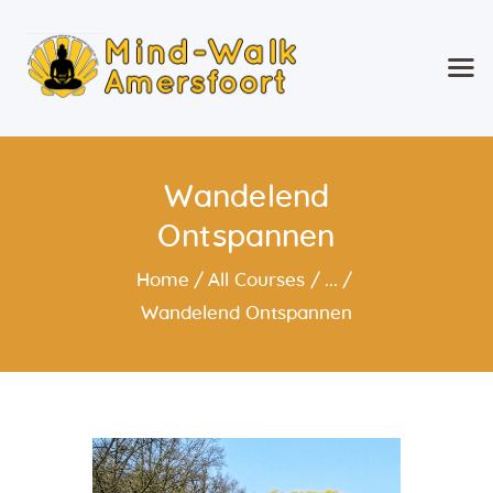
Mind-Walk Amersfoort
Wandelend Ontspannen!
Home
Wandelend
Wat is Mind-Walk®?
Ontspannen
Over mij
Agenda
Home
All Courses
...
Wekelijkse Mind-Walk &
Wandelend Ontspannen
Specials en
Weekendevenementen
Geef Mind-Walk cadeau
Mind-Walk op verzoek
Contact