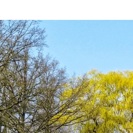
Weekendev
enementen
Geef Mind-
Walk
cadeau
Mind-Walk
op verzoek
Contact