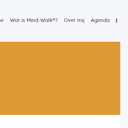
me
Wat is Mind-Walk®?
Over mij
Agenda