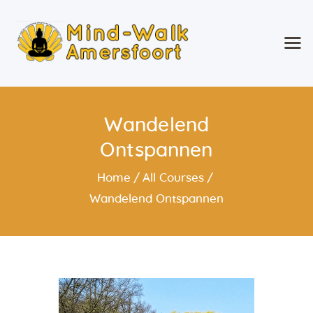
Mind-Walk Amersfoort
Wandelend Ontspannen!
Home
Wandelend
Wat is Mind-Walk®?
Ontspannen
Over mij
Agenda
Home
All Courses
Wekelijkse Mind-Walk &
Wandelend Ontspannen
Specials en
Weekendevenementen
Geef Mind-Walk cadeau
Mind-Walk op verzoek
Contact