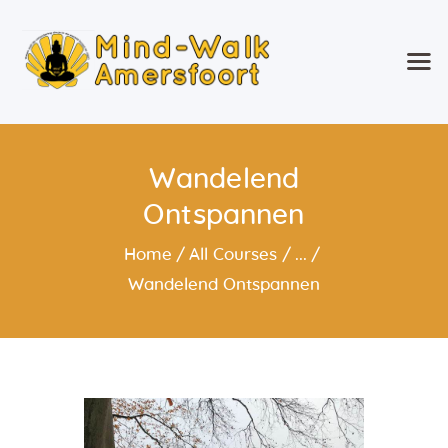
Mind-Walk Amersfoort
Wandelend Ontspannen!
Home
Wandelend
Wat is Mind-Walk®?
Ontspannen
Over mij
Agenda
Home
All Courses
...
Wekelijkse Mind-Walk &
Wandelend Ontspannen
Specials en
Weekendevenementen
Geef Mind-Walk cadeau
Mind-Walk op verzoek
Contact