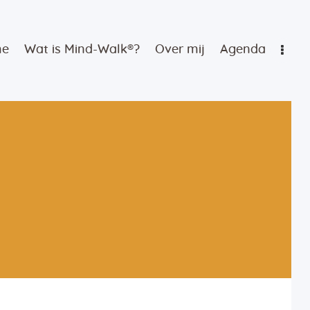
me
Wat is Mind-Walk®?
Over mij
Agenda