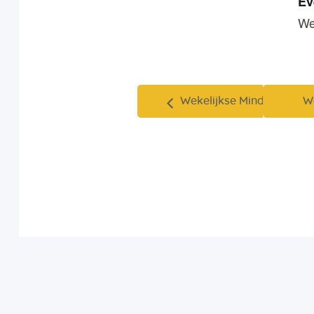
Ev
We
Wekelijkse Mind-Walk
W