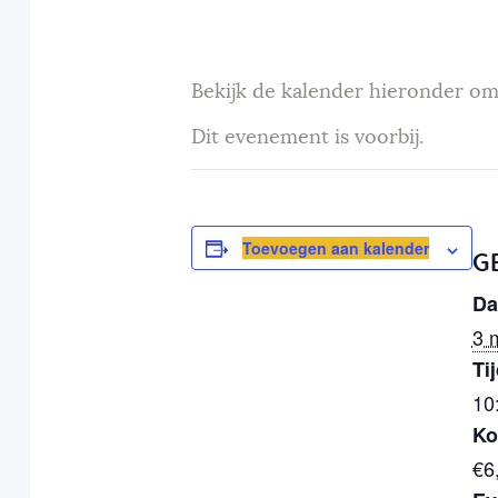
Bekijk de kalender hieronder om
Dit evenement is voorbij.
Toevoegen aan kalender
G
Da
3 
Tij
10
Ko
€6