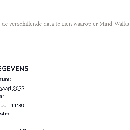
Weekendev
enementen
 de verschillende data te zien waarop er Mind-Walks 
Geef Mind-
Walk
cadeau
EGEVENS
tum:
Mind-Walk
maart 2023
d:
op verzoek
:00 - 11:30
sten:
Contact
,