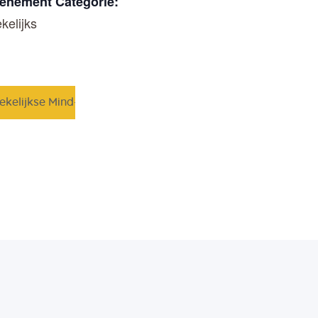
enement Categorie:
kelijks
ekelijkse Mind-Walk