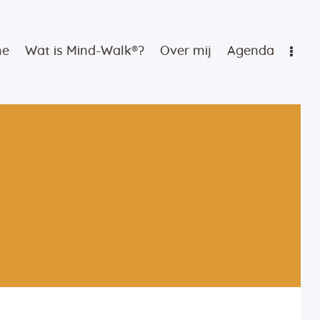
me
Wat is Mind-Walk®?
Over mij
Agenda