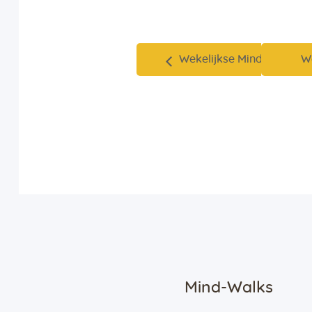
Wekelijkse Mind-Walk
W
Mind-Walks