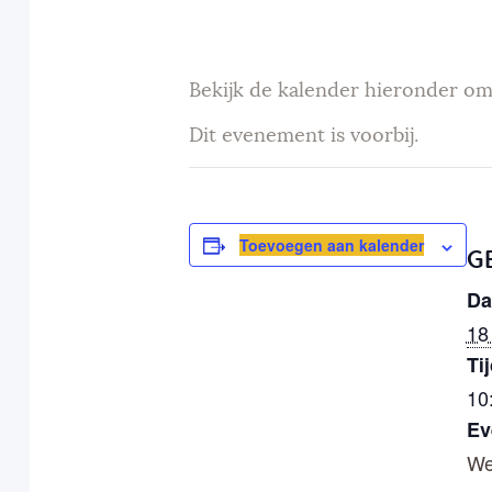
Bekijk de kalender hieronder om
Dit evenement is voorbij.
Toevoegen aan kalender
G
Da
18
Tij
10
Ev
We