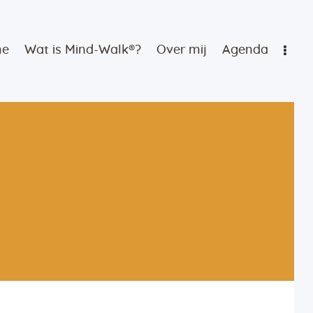
me
Wat is Mind-Walk®?
Over mij
Agenda