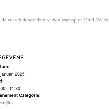
Weekendev
enementen
 de verschillende data te zien waarop er Mind-Walks 
Geef Mind-
Walk
cadeau
EGEVENS
tum:
Mind-Walk
 januari 2025
d:
op verzoek
:00 - 11:30
enement Categorie:
Contact
kelijks