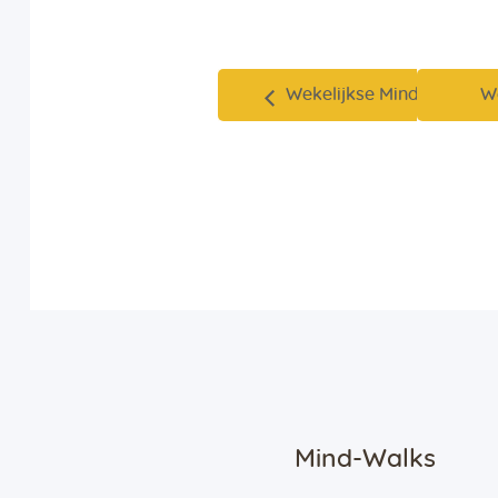
Wekelijkse Mind-Walk
W
Mind-Walks