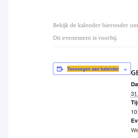
Bekijk de kalender hieronder om
Dit evenement is voorbij.
Toevoegen aan kalender
G
Da
31
Tij
10
Ev
We