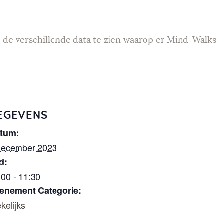
Weekendev
enementen
 de verschillende data te zien waarop er Mind-Walks 
Geef Mind-
Walk
cadeau
EGEVENS
tum:
Mind-Walk
december 2023
d:
op verzoek
:00 - 11:30
enement Categorie:
Contact
kelijks