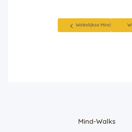
Wekelijkse Mind-Walk
W
Mind-Walks