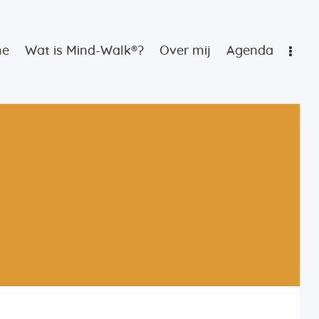
me
Wat is Mind-Walk®?
Over mij
Agenda