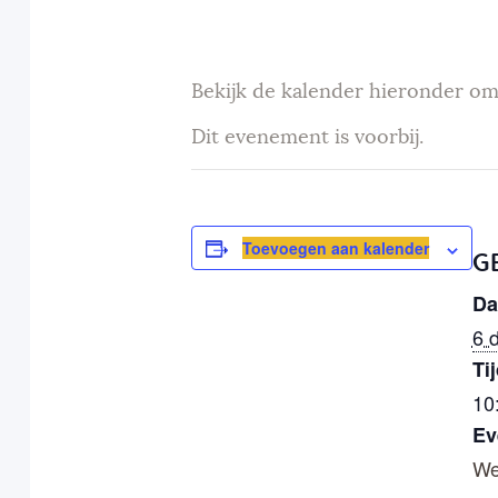
Bekijk de kalender hieronder om
Dit evenement is voorbij.
Toevoegen aan kalender
G
Da
6 
Tij
10
Ev
We