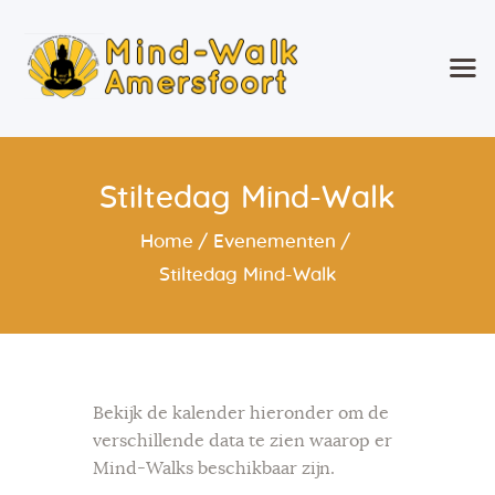
Mind-Walk Amersfoort
Wandelend Ontspannen!
Home
Stiltedag Mind-Walk
Wat is Mind-Walk®?
Over mij
Home
Evenementen
Agenda
Stiltedag Mind-Walk
Wekelijkse Mind-Walk &
Specials en
Weekendevenementen
Geef Mind-Walk cadeau
Bekijk de kalender hieronder om de
Mind-Walk op verzoek
verschillende data te zien waarop er
Contact
Mind-Walks beschikbaar zijn.