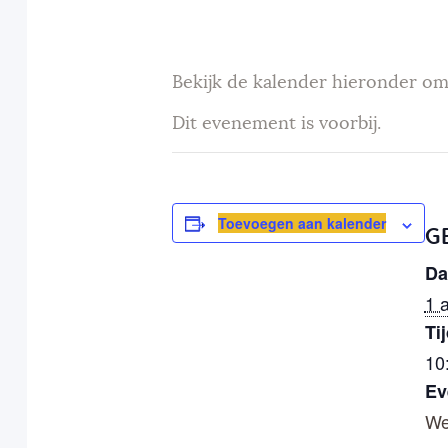
Bekijk de kalender hieronder om
Dit evenement is voorbij.
Toevoegen aan kalender
G
Da
1 
Tij
10
Ev
We