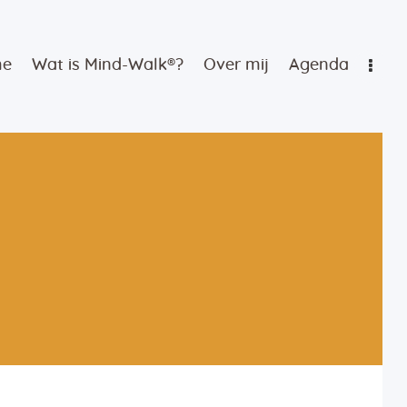
me
Wat is Mind-Walk®?
Over mij
Agenda