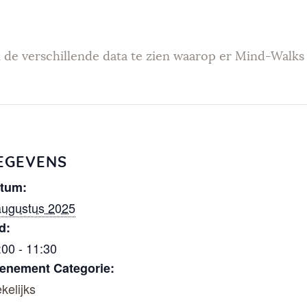
Weekendev
enementen
 de verschillende data te zien waarop er Mind-Walks 
Geef Mind-
Walk
cadeau
EGEVENS
tum:
Mind-Walk
augustus 2025
d:
op verzoek
:00 - 11:30
enement Categorie:
Contact
kelijks