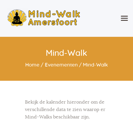
Mind-Walk Amersfoort
Wandelend Ontspannen!
Home
Mind-Walk
Wat is Mind-Walk®?
Over mij
Home
Evenementen
Mind-Walk
Agenda
Wekelijkse Mind-Walk &
Specials en
Weekendevenementen
Bekijk de kalender hieronder om de
Geef Mind-Walk cadeau
verschillende data te zien waarop er
Mind-Walk op verzoek
Mind-Walks beschikbaar zijn.
Contact